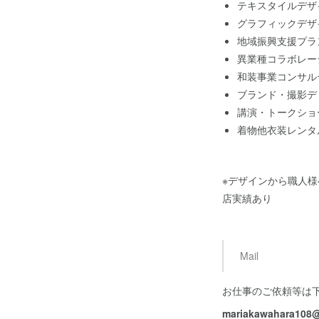
テキスタイルデザ
グラフィックデザ
地域振興支援プラ
異業種コラボレー
和装事業コンサル
ブランド・撮影デ
講演・トークショ
着物他衣装レンタ
※デザインから職人
店実績あり
Mail
お仕事のご依頼等は
mariakawahara108