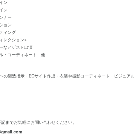
イン
イン
ンナー
ション
ティング
ィレクション※
ーなどゲスト出演
ル・コーディネート 他
様への製造指示・ECサイト作成・衣装や撮影コーディネート・ビジュア
下記までお気軽にお問い合わせください。
@gmail.com