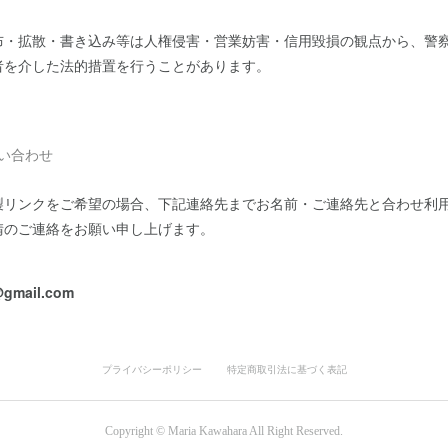
布・拡散・書き込み等は人権侵害・営業妨害・信用毀損の観点から、警
者を介した法的措置を行うことがあります。
い合わせ
製リンクをご希望の場合、下記連絡先までお名前・ご連絡先と合わせ利
請のご連絡をお願い申し上げます。
@gmail.com
プライバシーポリシー
特定商取引法に基づく表記
Copyright ©︎ Maria Kawahara All Right Reserved.