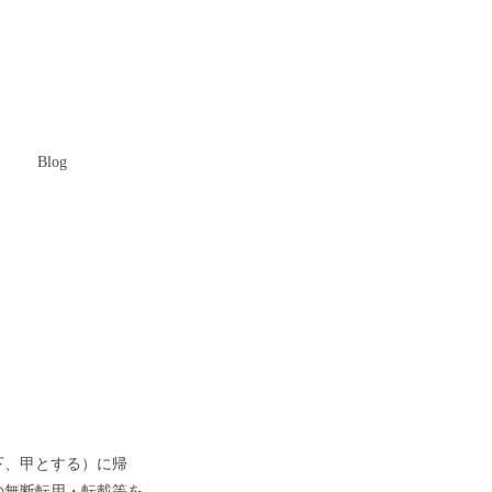
Blog
下、甲とする）に帰
の無断転用・転載等を