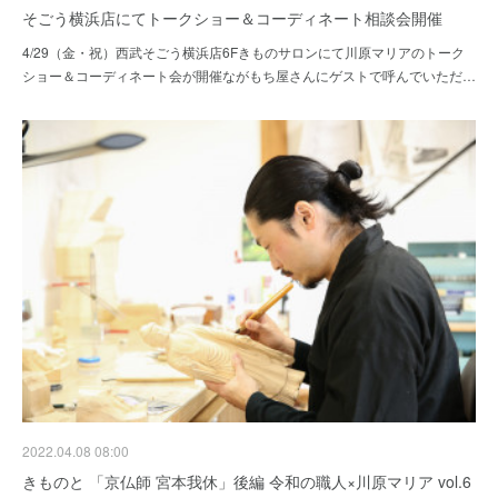
そごう横浜店にてトークショー＆コーディネート相談会開催
4/29（金・祝）西武そごう横浜店6Fきものサロンにて川原マリアのトーク
ショー＆コーディネート会が開催ながもち屋さんにゲストで呼んでいただ…
2022.04.08 08:00
きものと 「京仏師 宮本我休」後編 令和の職人×川原マリア vol.6