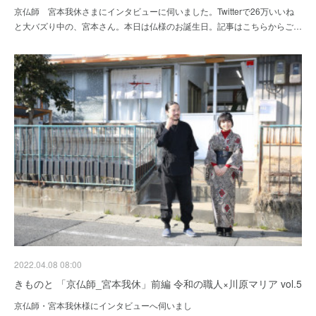
京仏師 宮本我休さまにインタビューに伺いました。Twitterで26万いいね
と大バズり中の、宮本さん。本日は仏様のお誕生日。記事はこちらからご…
2022.04.08 08:00
きものと 「京仏師_宮本我休」前編 令和の職人×川原マリア vol.5
京仏師・宮本我休様にインタビューへ伺いまし