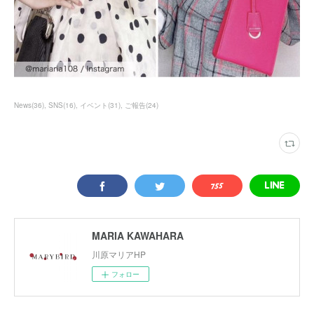
News
(
36
)
SNS
(
16
)
イベント
(
31
)
ご報告
(
24
)
MARIA KAWAHARA
川原マリアHP
フォロー