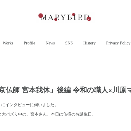
Works
Profile
News
SNS
History
Privacy Policy
京仏師 宮本我休」後編 令和の職人×川原マリ
まにインタビューに伺いました。
いいねと大バズり中の、宮本さん。本日は仏様のお誕生日。