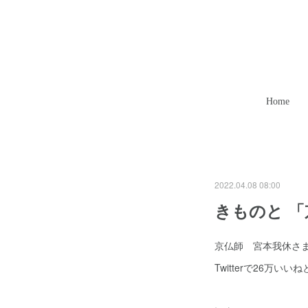
Home
2022.04.08 08:00
きものと 「
京仏師 宮本我休さ
Twitterで26万