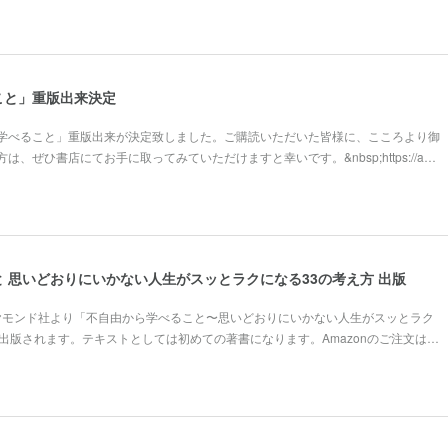
こと」重版出来決定
学べること」重版出来が決定致しました。ご購読いただいた皆様に、こころより御
、ぜひ書店にてお手に取ってみていただけますと幸いです。&nbsp;https://a…
 思いどおりにいかない人生がスッとラクになる33の考え方 出版
ダイヤモンド社より「不自由から学べること〜思いどおりにいかない人生がスッとラク
出版されます。テキストとしては初めての著書になります。Amazonのご注文は…