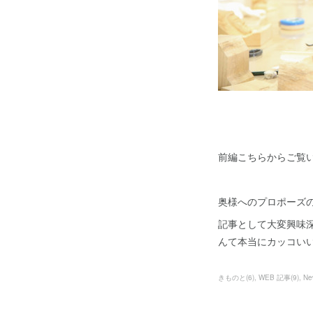
前編こちらからご覧い
奥様へのプロポーズ
記事として大変興味
んて本当にカッコい
きものと
(
6
)
WEB 記事
(
9
)
Ne