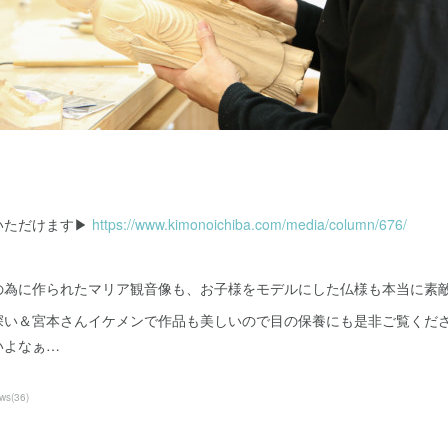
ただけます▶︎
https://www.kimonoichiba.com/media/column/676/
の為に作られたマリア観音像も、お子様をモデルにした仏様も本当に素
深い＆宮本さんイケメンで作品も美しいので目の保養にも是非ご覧くだ
いよなぁ…
ws
(
36
)