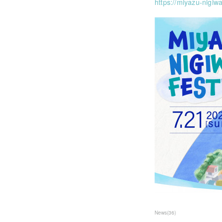
https://miyazu-nigiw
News
(
36
)