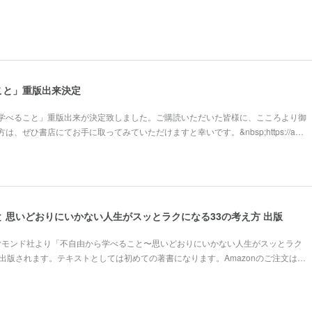
こと」重版出来決定
学べること」重版出来が決定致しました。ご購読いただいた皆様に、こころより御
、ぜひ書店にてお手に取ってみていただけますと幸いです。&nbsp;https://a…
 思いどおりにいかない人生がスッとラクになる33の考え方 出版
ダイヤモンド社より「不自由から学べること〜思いどおりにいかない人生がスッとラク
出版されます。テキストとしては初めての著書になります。Amazonのご注文は…