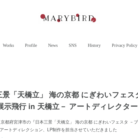
Works
Profile
News
SNS
History
Privacy Policy
三景「天橋立」 海の京都 にぎわいフェス
示飛行 in 天橋立－ アートディレクター
れた京都府宮津市の『日本三景「天橋立」 海の京都 にぎわいフェスタ －
 』のアートディレクション、LP制作を担当させていただきました