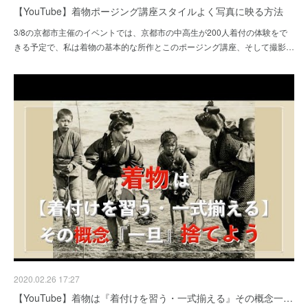
【YouTube】着物ポージング講座スタイルよく写真に映る方法
3/8の京都市主催のイベントでは、京都市の中高生が200人着付の体験をで
きる予定で、私は着物の基本的な所作とこのポージング講座、そして撮影…
2020.02.26 17:27
【YouTube】着物は『着付けを習う・一式揃える』その概念一…